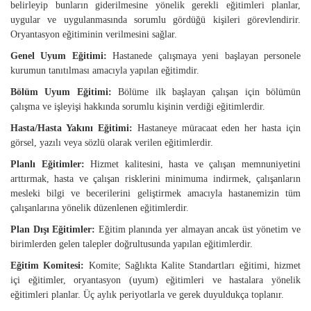
belirleyip bunların giderilmesine yönelik gerekli eğitimleri planlar,
uygular ve uygulanmasında sorumlu gördüğü kişileri görevlendirir.
Oryantasyon eğitiminin verilmesini sağlar.
Genel Uyum Eğitimi:
Hastanede çalışmaya yeni başlayan personele
kurumun tanıtılması amacıyla yapılan eğitimdir.
Bölüm Uyum Eğitimi:
Bölüme ilk başlayan çalışan için bölümün
çalışma ve işleyişi hakkında sorumlu kişinin verdiği eğitimlerdir.
Hasta/Hasta Yakını Eğitimi:
Hastaneye müracaat eden her hasta için
görsel, yazılı veya sözlü olarak verilen eğitimlerdir.
Planlı Eğitimler:
Hizmet kalitesini, hasta ve çalışan memnuniyetini
arttırmak, hasta ve çalışan risklerini minimuma indirmek, çalışanların
mesleki bilgi ve becerilerini geliştirmek amacıyla hastanemizin tüm
çalışanlarına yönelik düzenlenen eğitimlerdir.
Plan Dışı Eğitimler:
Eğitim planında yer almayan ancak üst yönetim ve
birimlerden gelen talepler doğrultusunda yapılan eğitimlerdir.
Eğitim Komitesi:
Komite; Sağlıkta Kalite Standartları eğitimi, hizmet
içi eğitimler, oryantasyon (uyum) eğitimleri ve hastalara yönelik
eğitimleri planlar. Üç aylık periyotlarla ve gerek duyuldukça toplanır.